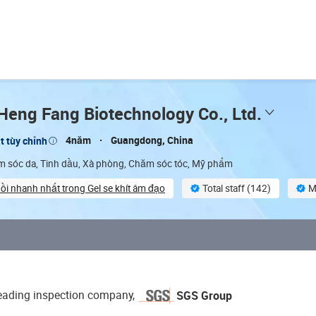
eng Fang Biotechnology Co., Ltd.
4năm
Guangdong, China
t tùy chỉnh
 sóc da, Tinh dầu, Xà phòng, Chăm sóc tóc, Mỹ phẩm
ồi nhanh nhất trong Gel se khít âm đạo
Total staff (142)
M
nspection
Finished product inspection
SGS Group
-leading inspection company,