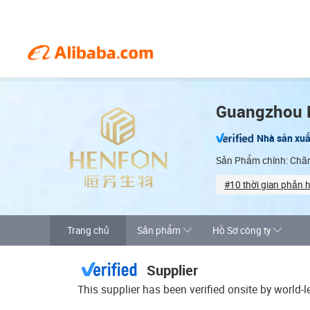
Guangzhou H
Nhà sản xuấ
Sản Phẩm chính: Chăm
#10 thời gian phản h
On-site material i
Trang chủ
Sản phẩm
Hồ Sơ công ty
Supplier
This supplier has been verified onsite by world