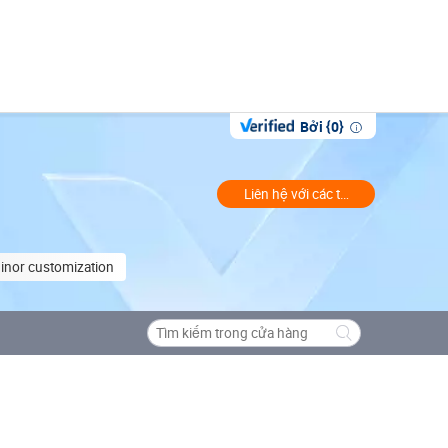
Bởi {0}
Liên hệ với các thương gia
inor customization